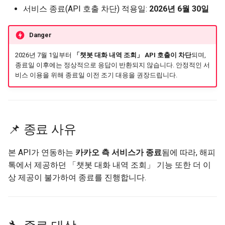
서비스 종료(API 호출 차단) 적용일:
2026년 6월 30일
API 실패 코드
상담 종료
Danger
사용자 차단 관리
2026년 7월 1일부터
「챗봇 대화 내역 조회」 API 호출이 차단
되며,
파일 업로드
종료일 이후에는 정상적으로 응답이 반환되지 않습니다. 안정적인 서
비스 이용을 위해 종료일 이전 조기 대응을 권장드립니다.
코드 정의
상담톡 버튼 가이드 ↗
📌 종료 사유
본 API가 연동하는
카카오 측 서비스가 종료
됨에 따라, 해피
톡에서 제공하던 「챗봇 대화 내역 조회」 기능 또한 더 이
상 제공이 불가하여 종료를 진행합니다.