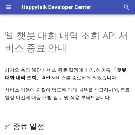
Happytalk Developer Center
검
색
🚨 챗봇 대화 내역 조회 API 서
✅ 종료 일정
기본 정보
기본 정보
기본 정보
기본 정보
상담방 생성
메시지 수신
고객 정보 수정
고객 ID 검색
인증 관리
서비스 이용내역 조회
상담방
배정 가능 상담원 조회
고객 정보 관리, 상담 내역 
채팅 활성화
POST 방식 상담 연결
수신 도메인 조회
Plain 메시지 발송
일반 종료
사용자 차단
이미지 업로드
기본 정보
어
비스 종료 안내
회, 서비스/로그인 이용내
를
조회
📌 종료 사유
상담
고객 정보 관리
발신프로필 조회
Happytalk Embedded
상담 종료
상담방 종료 정보 수신
고객 UUID 검색
로그인 이용내역 조회
채팅
상담원 직접 배정
채팅 비활성화
GET 방식 상담 연결
수신 도메인 저장
Rich 메시지 발송
종료 후 봇 이벤트 실행
사용자 차단 해제
기타 파일 업로드
흐름도
입
카카오 측의 해당 서비스 종료 결정에 따라, 해피톡
JWT(토큰) 발급
「챗봇
🔧 종료 대상
상담 정보 수신
상담 내역 조회
채널 관리
메시지 발신
상담방 번호 검색
채팅 전송 파일
상담원 자동 배정
상담시간 조회
챗봇 대화 내역 조회
사용자 메시지 수신
비즈니스폼 업로드
상담하기
력
대화 내역 조회」 API
서비스를 종료하게 되었습니다.
인증 결과 메시지
📊 종료 전·후 비교
API 실패 코드
고급 설정
시스템 메시지 조회
이전 상담사 연결 가능 여
상담방 목록 검색
상담시간 저장
사용자 메타 정보 수신
웹훅
하
서비스 이용에 차질이 없도록 아래 내용을 참고하시어, 종료
세
일정 이전에 대응 개발 검토 및 적용 부탁드립니다.
❗ 유의사항
계정&시스템 관리
상담 연결
상담 가능/불가 상담원 인
세션 종료 정보 수신
요
수
아카이브
메시지 수신
상담 대기 상담방 개수
✅ 종료 일정
상담 배정
메시지 전송