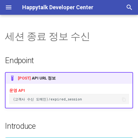
Happytalk Developer Center
검
색
세션 종료 정보 수신
템플릿 타입 전환 안내
기본 정보
기본 정보
채팅 활성화
POST 방식 상담 연결
Endpoint
Plain 메시지 발송
일반 종료
사용자 차단
이미지 업로드
기본 정보
상담방 생성
메시지 수신
고객 정보 수정
고객 ID 검색
인증 관리
서비스 이용내역 조회
상담방
배정 가능 상담원 조회
고객 정보 관리, 상담 내역 
기본 정보
초
(~26/06/30)
회, 서비스/로그인 이용내
기
조회
상담
고객 정보 관리
채팅 비활성화
GET 방식 상담 연결
Introduce
Rich 메시지 발송
종료 후 봇 이벤트 실행
사용자 차단 해제
기타 파일 업로드
Happytalk Embedded
상담 종료
상담방 종료 정보 수신
고객 UUID 검색
로그인 이용내역 조회
채팅
상담원 직접 배정
흐름도
Endpoint
챗봇 대화 내역 조회 API 종료
화
안내(~26/06/30)
JWT(토큰) 발급
상담 정보 수신
상담 내역 조회
상담시간 조회
챗봇 대화 내역 조회
Request
비즈니스폼 업로드
메시지 발신
상담방 번호 검색
채팅 전송 파일
상담원 자동 배정
상담하기
[POST]
API URL 정보
인증 결과 메시지
API 실패 코드
고급 설정
상담시간 저장
Header
이전 상담사 연결 가능 여
상담방 목록 검색
웹훅
운영 API
{
고객사
수신
도메인
}
/expired_sessio
n
계정&시스템 관리
Body
상담 가능/불가 상담원 인
수
아카이브
Example
Introduce
상담 대기 상담방 개수
상담 배정
Response (Json)