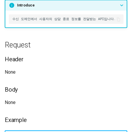
Introduce
API 실패 코드
Parameter
Example
Data Dictionary
Request
Reference
Header
None
Body
None
Example