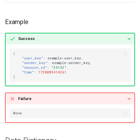
Example
Success
{
"user_key"
:
example
-
user_key
,
"sender_key"
:
example
-
se
n
der_key
,
"session_id"
:
"29153"
,
"time"
:
1720083414261
}
Failure
No
ne