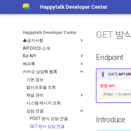
Happytalk Developer Center
GET 방
Happytalk Developer Center
⚠️공지사항
API DOCS 소개
템플릿 타입 전환 안내
(~26/06/30)
Endpoint
Biz API
챗봇 대화 내역 조회 API 종료 안
해피톡
기본 정보
내(~26/06/30)
카카오 상담톡 웹훅
상담
기본 정보
[GET]
API U
상담 정보 수신
고객 정보 관리
기본 정보
상담방 생성
운영 API
API 실패 코드
상담 내역 조회
발신프로필 조회
상담 종료
메시지 수신
고객 정보 수정
h
tt
ps
:
//bizmes
고급 설정
채널 관리
메시지 발신
상담방 종료 정보 수신
고객 ID 검색
계정&시스템 관리
시스템 메시지 조회
이전 상담사 연결 가능 여부
고객 UUID 검색
인증 관리
채팅 활성화
아카이브
상담 연결
상담 가능/불가 상담원 인원수
상담방 번호 검색
서비스 이용내역 조회
채팅 비활성화
고객 정보 요청 연동
Introduce
상담 배정
상담 대기 상담방 개수
상담방 목록 검색
로그인 이용내역 조회
상담방
상담시간 조회
POST 방식 상담 연결
JWT(토큰) 발급
API 실패 코드
채팅
배정 가능 상담원 조회
상담시간 저장
GET 방식 상담 연결
인증 결과 메시지