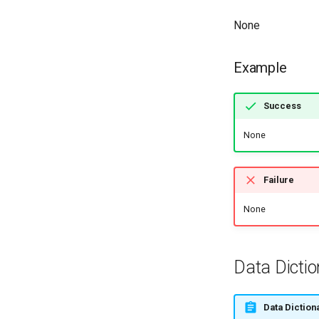
None
Example
Success
None
Failure
None
Data Dictio
Data Diction