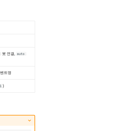
: 봇 연결,
:
auto
이벤트명
)
l