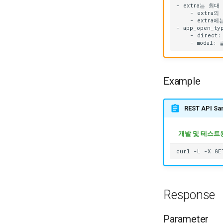
Example
REST API Sa
개발 및 테스트용
Response
Parameter