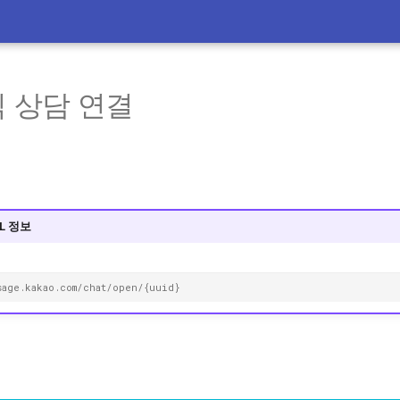
식 상담 연결
RL 정보
sage.kakao.com/chat/open/{uuid}