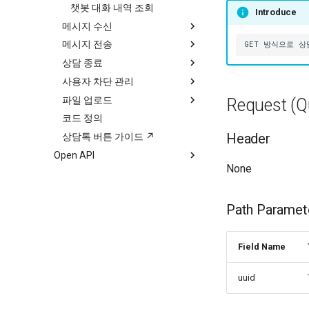
채팅 전송 파일
상담원 직접 배정
고객 정보 관리, 상담 내역 조
챗봇 대화 내역 조회
Introduce
회, 서비스/로그인 이용내역 조
메시지 수신
상담원 자동 배정
회
메시지 전송
수신 도메인 조회
JWT(토큰) 발급
상담 종료
수신 도메인 저장
Plain 메시지 발송
인증 결과 메시지
사용자 차단 관리
사용자 메시지 수신
Rich 메시지 발송
일반 종료
파일 업로드
사용자 메타 정보 수신
종료 후 봇 이벤트 실행
사용자 차단
Request (Q
코드 정의
세션 종료 정보 수신
사용자 차단 해제
이미지 업로드
Header
상담톡 버튼 가이드 ↗
기타 파일 업로드
Open API
비즈니스폼 업로드
None
기본 정보
Happytalk Embedded
Path Paramet
기본 정보
흐름도
Field Name
상담하기
서비스 흐름도
웹훅
통합 문서
uuid
인증키 사용 방법 샘플
수신 데이터 정보