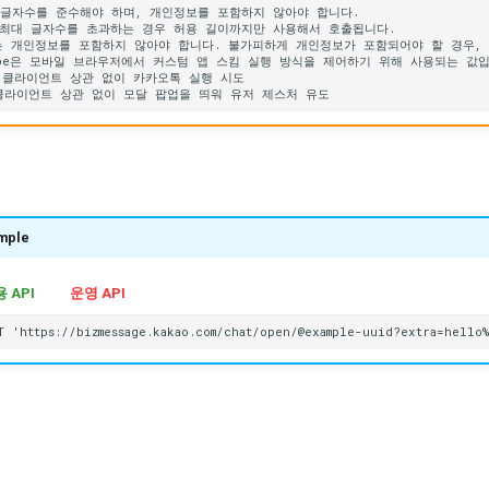
mple
 API
운영 API