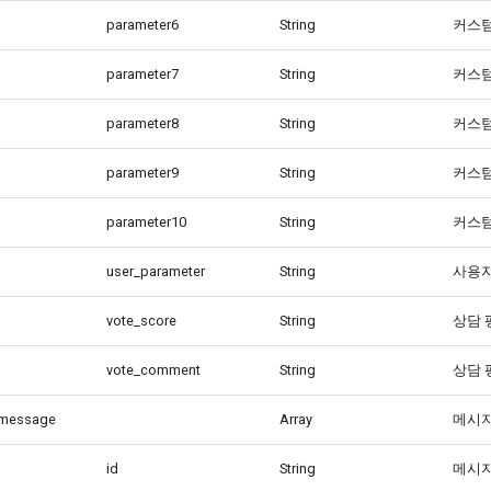
parameter6
String
커스
parameter7
String
커스
parameter8
String
커스
parameter9
String
커스
parameter10
String
커스
user_parameter
String
사용자
vote_score
String
상담 
vote_comment
String
상담 
message
Array
메시지
id
String
메시지