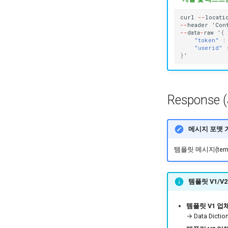
비즈니스폼 업로드
curl
--
loca
t
i
--
header
'Co
n
--
da
ta
-
raw
'
{
"token"
:
"userid"
}
'
Response (
메시지 포맷 
템플릿 메시지(tem
템플릿 V1/V
템플릿 V1 업
→ Data Dic