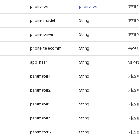
phone_os
phone_os
휴대전
phone_model
String
휴대
phone_osver
String
휴대전
phone_telecomm
String
통신사
app_hash
String
앱 식
parameter1
String
커스
parameter2
String
커스
parameter3
String
커스
parameter4
String
커스
parameter5
String
커스