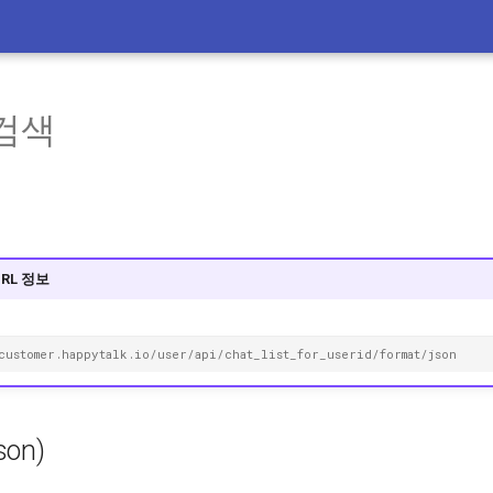
 검색
URL 정보
customer.happytalk.io/user/api/chat_list_for_userid/format/json
son)