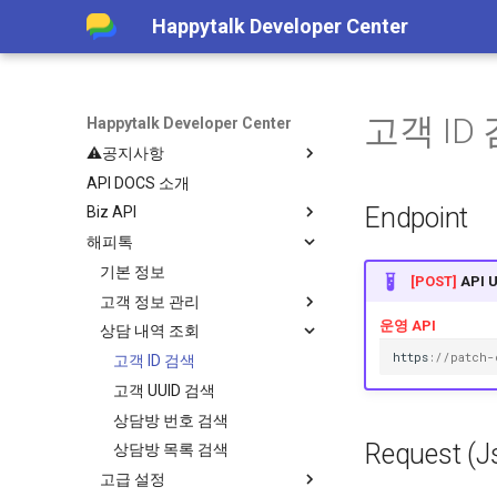
Happytalk Developer Center
고객 ID
Happytalk Developer Center
⚠️공지사항
API DOCS 소개
템플릿 타입 전환 안내
(~26/06/30)
Endpoint
Biz API
챗봇 대화 내역 조회 API 종료 안
해피톡
기본 정보
내(~26/06/30)
상담
기본 정보
[POST]
API 
상담 정보 수신
고객 정보 관리
상담방 생성
운영 API
API 실패 코드
상담 내역 조회
상담 종료
메시지 수신
고객 정보 수정
h
tt
ps
:
//patch-
메시지 발신
상담방 종료 정보 수신
고객 ID 검색
이전 상담사 연결 가능 여부
고객 UUID 검색
상담 가능/불가 상담원 인원수
상담방 번호 검색
Request (J
상담 대기 상담방 개수
상담방 목록 검색
고급 설정