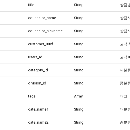
title
String
상담방
counselor_name
String
상담사
counselor_nickname
String
상담사
customer_uuid
String
고객 
users_id
String
고객 I
category_id
String
대분류
division_id
String
중분류
tags
Array
태그
cate_name1
String
대분류
cate_name2
String
중분류