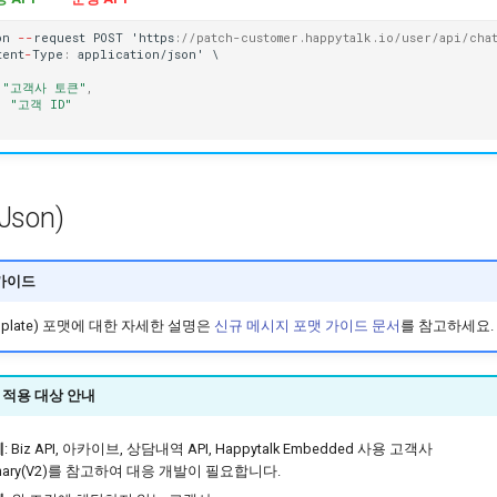
o
n
--
reques
t
POST
'h
tt
ps
:
//patch-customer.happytalk.io/user/api/cha
tent
-
Type
:
applica
t
io
n
/jso
n
'
\
"고객사 토큰"
,
:
"고객 ID"
Json)
가이드
plate) 포맷에 대한 자세한 설명은
신규 메시지 포맷 가이드 문서
를 참고하세요.
2 적용 대상 안내
체
: Biz API, 아카이브, 상담내역 API, Happytalk Embedded 사용 고객사
tionary(V2)를 참고하여 대응 개발이 필요합니다.