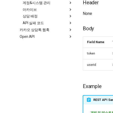
Header
계정&시스템 관리
인증 관리
아카이브
서비스 이용내역 조회
고객 정보 요청 연동
None
상담 배정
로그인 이용내역 조회
상담방
JWT(토큰) 발급
API 실패 코드
채팅
배정 가능 상담원 조회
인증 결과 메시지
Body
카카오 상담톡 웹훅
채팅 전송 파일
상담원 직접 배정
고객 정보 관리, 상담 내역 조
회, 서비스/로그인 이용내역 조
Open API
기본 정보
상담원 자동 배정
회
Field Name
발신프로필 조회
기본 정보
JWT(토큰) 발급
채널 관리
Happytalk Embedded
인증 결과 메시지
token
시스템 메시지 조회
채팅 활성화
기본 정보
상담 연결
채팅 비활성화
흐름도
userid
메시지 수신
상담시간 조회
POST 방식 상담 연결
상담하기
서비스 흐름도
메시지 전송
상담시간 저장
GET 방식 상담 연결
수신 도메인 조회
웹훅
통합 문서
상담 종료
챗봇 대화 내역 조회
수신 도메인 저장
Plain 메시지 발송
인증키 사용 방법 샘플
수신 데이터 정보
Example
사용자 차단 관리
사용자 메시지 수신
Rich 메시지 발송
일반 종료
파일 업로드
사용자 메타 정보 수신
종료 후 봇 이벤트 실행
사용자 차단
REST API Sa
코드 정의
세션 종료 정보 수신
사용자 차단 해제
이미지 업로드
상담톡 버튼 가이드 ↗
기타 파일 업로드
개발 및 테스트용