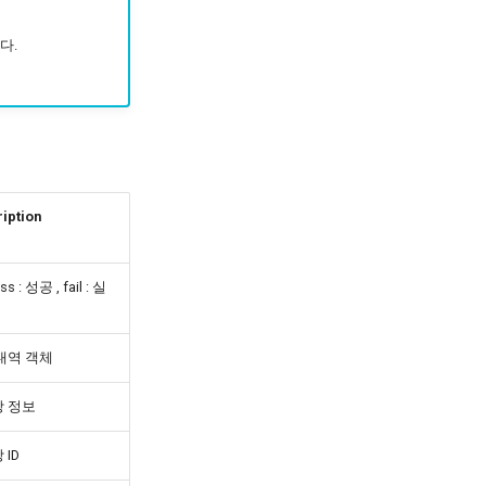
다.
iption
s : 성공 , fail : 실
내역 객체
 정보
 ID