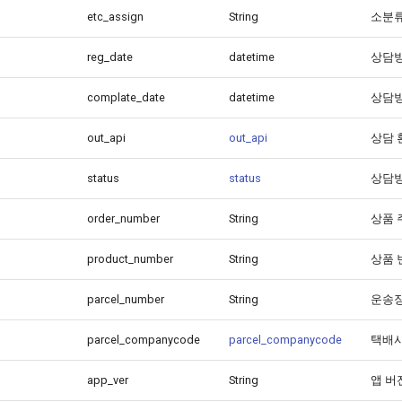
etc_assign
String
소분류
reg_date
datetime
상담방
complate_date
datetime
상담방
out_api
out_api
상담 
status
status
상담방
order_number
String
상품 
product_number
String
상품 
parcel_number
String
운송장
parcel_companycode
parcel_companycode
택배사
app_ver
String
앱 버