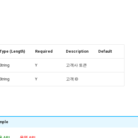
Type (Length)
Required
Description
Default
String
Y
고객사 토큰
String
Y
고객 ID
mple
 API
운영 API