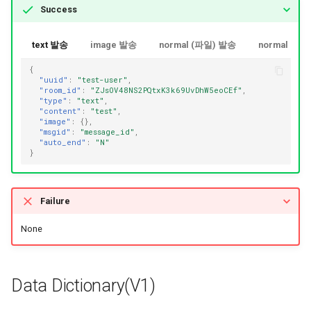
Success
text 발송
image 발송
normal (파일) 발송
normal (텍
{
"uuid"
:
"test-user"
,
"room_id"
:
"ZJsOV48NS2PQtxK3k69UvDhW5eoCEf"
,
"type"
:
"text"
,
"content"
:
"test"
,
"image"
:
{},
"msgid"
:
"message_id"
,
"auto_end"
:
"N"
}
Failure
None
Data Dictionary(V1)