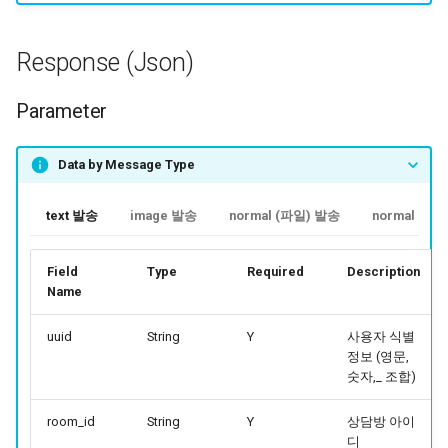
Response (Json)
Parameter
Data by Message Type
text 발송
image 발송
normal (파일) 발송
normal (텍
Field
Type
Required
Description
Name
uuid
String
Y
사용자 식별
정보 (영문,
숫자,_ 조합)
room_id
String
Y
상담방 아이
디