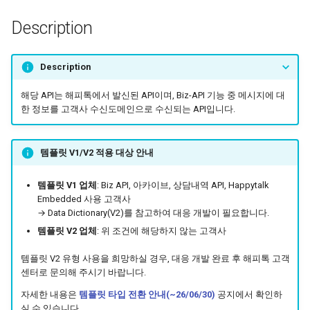
API 실패 코드
상담 종료
Parameter
Description
사용자 차단 관리
Example
Description
Data Dictionary(V1)
파일 업로드
해당 API는 해피톡에서 발신된 API이며, Biz-API 기능 중 메시지에 대
한 정보를 고객사 수신도메인으로 수신되는 API입니다.
Data Dictionary(V2)
코드 정의
템플릿 V1/V2 적용 대상 안내
상담톡 버튼 가이드 ↗
템플릿 V1 업체
: Biz API, 아카이브, 상담내역 API, Happytalk
Embedded 사용 고객사
→ Data Dictionary(V2)를 참고하여 대응 개발이 필요합니다.
템플릿 V2 업체
: 위 조건에 해당하지 않는 고객사
템플릿 V2 유형 사용을 희망하실 경우, 대응 개발 완료 후 해피톡 고객
센터로 문의해 주시기 바랍니다.
자세한 내용은
템플릿 타입 전환 안내(~26/06/30)
공지에서 확인하
실 수 있습니다.