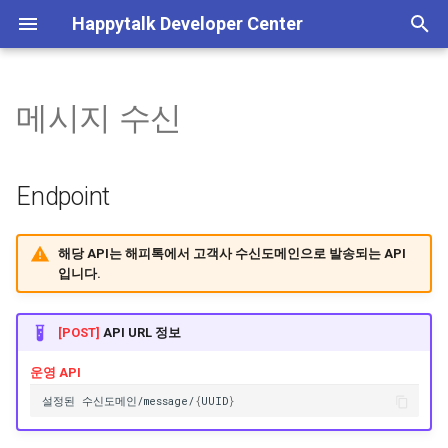
Happytalk Developer Center
검
색
메시지 수신
템플릿 타입 전환 안내
상담방 생성
Endpoint
기본 정보
기본 정보
기본 정보
고객 정보 수정
고객 ID 검색
인증 관리
서비스 이용내역 조회
상담방
배정 가능 상담원 조회
고객 정보 관리, 상담 내역 
채팅 활성화
POST 방식 상담 연결
수신 도메인 조회
Plain 메시지 발송
일반 종료
사용자 차단
이미지 업로드
기본 정보
초
(~26/06/30)
회, 서비스/로그인 이용내
기
조회
상담 종료
Description
고객 정보 관리
발신프로필 조회
Happytalk Embedded
고객 UUID 검색
로그인 이용내역 조회
채팅
상담원 직접 배정
채팅 비활성화
GET 방식 상담 연결
수신 도메인 저장
Rich 메시지 발송
종료 후 봇 이벤트 실행
사용자 차단 해제
기타 파일 업로드
흐름도
Endpoint
챗봇 대화 내역 조회 API 종료
화
안내(~26/06/30)
JWT(토큰) 발급
메시지 발신
Request (Json)
상담 내역 조회
채널 관리
상담방 번호 검색
채팅 전송 파일
상담원 자동 배정
상담시간 조회
챗봇 대화 내역 조회
사용자 메시지 수신
비즈니스폼 업로드
상담하기
해당 API는 해피톡에서 고객사 수신도메인으로 발송되는 API
입니다.
인증 결과 메시지
이전 상담사 연결 가능 여부
고급 설정
시스템 메시지 조회
Header
상담방 목록 검색
상담시간 저장
사용자 메타 정보 수신
웹훅
상담 가능/불가 상담원 인원
계정&시스템 관리
상담 연결
Body
세션 종료 정보 수신
[POST]
API URL 정보
수
운영 API
아카이브
메시지 수신
Example
설정된
수신도메인/message/
{
UUID
}
상담 대기 상담방 개수
Response (Json)
상담 배정
메시지 전송