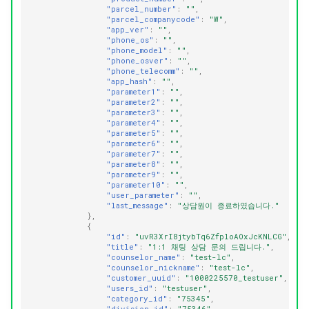
"parcel_number"
:
""
,
"parcel_companycode"
:
"W"
,
"app_ver"
:
""
,
"phone_os"
:
""
,
"phone_model"
:
""
,
"phone_osver"
:
""
,
"phone_telecomm"
:
""
,
"app_hash"
:
""
,
"parameter1"
:
""
,
"parameter2"
:
""
,
"parameter3"
:
""
,
"parameter4"
:
""
,
"parameter5"
:
""
,
"parameter6"
:
""
,
"parameter7"
:
""
,
"parameter8"
:
""
,
"parameter9"
:
""
,
"parameter10"
:
""
,
"user_parameter"
:
""
,
"last_message"
:
"상담원이 종료하였습니다."
},
{
"id"
:
"uvR3XrI8jtybTq6ZfploAOxJcKNLCG"
,
"title"
:
"1:1 채팅 상담 문의 드립니다."
,
"counselor_name"
:
"test-lc"
,
"counselor_nickname"
:
"test-lc"
,
"customer_uuid"
:
"1000225570_testuser"
,
"users_id"
:
"testuser"
,
"category_id"
:
"75345"
,