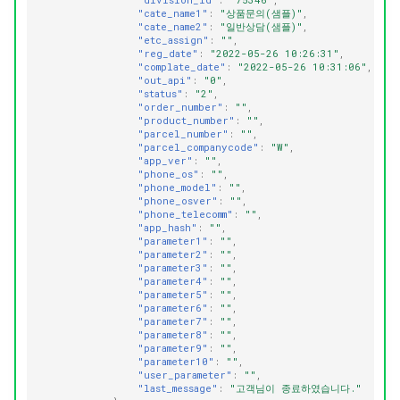
"division_id"
:
"75346"
,
"cate_name1"
:
"상품문의(샘플)"
,
"cate_name2"
:
"일반상담(샘플)"
,
"etc_assign"
:
""
,
"reg_date"
:
"2022-05-26 10:26:31"
,
"complate_date"
:
"2022-05-26 10:31:06"
,
"out_api"
:
"0"
,
"status"
:
"2"
,
"order_number"
:
""
,
"product_number"
:
""
,
"parcel_number"
:
""
,
"parcel_companycode"
:
"W"
,
"app_ver"
:
""
,
"phone_os"
:
""
,
"phone_model"
:
""
,
"phone_osver"
:
""
,
"phone_telecomm"
:
""
,
"app_hash"
:
""
,
"parameter1"
:
""
,
"parameter2"
:
""
,
"parameter3"
:
""
,
"parameter4"
:
""
,
"parameter5"
:
""
,
"parameter6"
:
""
,
"parameter7"
:
""
,
"parameter8"
:
""
,
"parameter9"
:
""
,
"parameter10"
:
""
,
"user_parameter"
:
""
,
"last_message"
:
"고객님이 종료하였습니다."