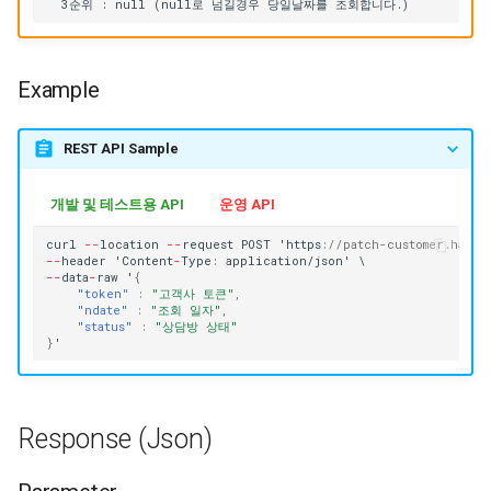
Example
REST API Sample
개발 및 테스트용 API
운영 API
curl
--
loca
t
io
n
--
reques
t
POST
'h
tt
ps
:
//patch-customer.happy
--
header
'Co
ntent
-
Type
:
applica
t
io
n
/jso
n
'
\
--
da
ta
-
raw
'
{
"token"
:
"고객사 토큰"
,
"ndate"
:
"조회 일자"
,
"status"
:
"상담방 상태"
}
'
Response (Json)