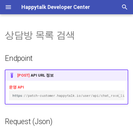
Happytalk Developer Center
검
색
상담방 목록 검색
템플릿 타입 전환 안내
기본 정보
고객 정보 수정
Endpoint
인증 관리
서비스 이용내역 조회
상담방
배정 가능 상담원 조회
고객 정보 관리, 상담 내역 조
기본 정보
기본 정보
상담방 생성
메시지 수신
고객 정보 요청 연동
채팅 활성화
POST 방식 상담 연결
수신 도메인 조회
Plain 메시지 발송
일반 종료
사용자 차단
이미지 업로드
기본 정보
초
(~26/06/30)
회, 서비스/로그인 이용내역
기
조회
상담
Request (Json)
로그인 이용내역 조회
채팅
상담원 직접 배정
발신프로필 조회
Happytalk Embedded
상담 종료
상담방 종료 정보 수신
채팅 비활성화
GET 방식 상담 연결
수신 도메인 저장
Rich 메시지 발송
종료 후 봇 이벤트 실행
사용자 차단 해제
기타 파일 업로드
흐름도
Endpoint
챗봇 대화 내역 조회 API 종료
화
안내(~26/06/30)
JWT(토큰) 발급
상담 정보 수신
채팅 전송 파일
상담원 자동 배정
채널 관리
Header
메시지 발신
상담시간 조회
챗봇 대화 내역 조회
사용자 메시지 수신
비즈니스폼 업로드
상담하기
[POST]
API URL 정보
인증 결과 메시지
API 실패 코드
시스템 메시지 조회
Body
이전 상담사 연결 가능 여
상담시간 저장
사용자 메타 정보 수신
웹훅
운영 API
h
tt
ps
:
//patch-customer.happytalk.io/user/api/chat_room_lists/
상담 연결
Example
상담 가능/불가 상담원 인
세션 종료 정보 수신
수
Response (Json)
메시지 수신
Request (Json)
상담 대기 상담방 개수
메시지 전송
Parameter