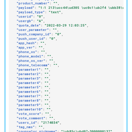
"product_number"
:
""
,
"payload"
:
"1:1 213\ucc44\ud305 \uc0c1\ub2f4 \ubb38\uc75
"payload_type"
:
"text"
,
"userid"
:
"0"
,
"usergb"
:
"A"
,
"quota_date"
:
"2022-03-29 12:03:25"
,
"user_parameter"
:
""
,
"push_company_id"
:
"0"
,
"push_user_id"
:
"0"
,
"app_hash"
:
""
,
"app_ver"
:
""
,
"phone_os"
:
""
,
"phone_model"
:
""
,
"phone_os_ver"
:
""
,
"phone_telecomm"
:
""
,
"parameter1"
:
""
,
"parameter2"
:
""
,
"parameter3"
:
""
,
"parameter4"
:
""
,
"parameter5"
:
""
,
"parameter6"
:
""
,
"parameter7"
:
""
,
"parameter8"
:
""
,
"parameter9"
:
""
,
"parameter10"
:
""
,
"vote_score"
:
""
,
"vote_comment"
:
""
,
"users_id"
:
"2174034"
,
"tag_nms"
:
""
,
"counselor_nickname"
:
"\ub85c\ubd07-3000000137"
,