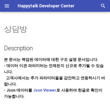
Happytalk Developer Center
검
색
상담방
템플릿 타입 전환 안내
기본 정보
고객 정보 수정
고객 ID 검색
인증 관리
서비스 이용내역 조회
Description
배정 가능 상담원 조회
고객 정보 관리, 상담 내역 조
기본 정보
기본 정보
상담방 생성
메시지 수신
고객 정보 요청 연동
채팅 활성화
POST 방식 상담 연결
수신 도메인 조회
Plain 메시지 발송
일반 종료
사용자 차단
이미지 업로드
기본 정보
초
(~26/06/30)
회, 서비스/로그인 이용내역
기
조회
상담
고객 UUID 검색
로그인 이용내역 조회
Data Structure
상담원 직접 배정
발신프로필 조회
Happytalk Embedded
상담 종료
상담방 종료 정보 수신
채팅 비활성화
GET 방식 상담 연결
수신 도메인 저장
Rich 메시지 발송
종료 후 봇 이벤트 실행
사용자 차단 해제
기타 파일 업로드
흐름도
Description
챗봇 대화 내역 조회 API 종료
화
안내(~26/06/30)
JWT(토큰) 발급
상담 정보 수신
상담방 번호 검색
상담원 자동 배정
채널 관리
Data Structure Example
메시지 발신
상담시간 조회
챗봇 대화 내역 조회
사용자 메시지 수신
비즈니스폼 업로드
상담하기
본 문서는 백업된 데이터에 대한 구조 설명 문서입니다.
(Json)
- 데이터 이관 파라미터는 언제든지 신규로 추가될 수 있습
인증 결과 메시지
API 실패 코드
상담방 목록 검색
시스템 메시지 조회
이전 상담사 연결 가능 여
상담시간 저장
사용자 메타 정보 수신
웹훅
니다.
Data Dictionary
고객사에서는 추가 파라미터들을 감안하고 연동하시기 바
상담 연결
상담 가능/불가 상담원 인
세션 종료 정보 수신
랍니다.
수
- Json 데이터를
Json Viewer
로 사용하여 한글로 확인이
메시지 수신
가능합니다.
상담 대기 상담방 개수
메시지 전송