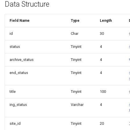
Data Structure
상담 종료
Field Name
Type
Length
사용자 차단 관리
id
Char
30
파일 업로드
status
Tinyint
4
코드 정의
archive_status
Tinyint
4
상담톡 버튼 가이드 ↗
end_status
Tinyint
4
title
Tinyint
100
ing_status
Varchar
4
site_id
Tinyint
20