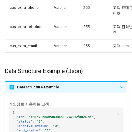
cus_extra_phone
Varchar
255
고객 휴대
번호
cus_extra_tel_phone
Varchar
255
고객 전화
호
cus_extra_email
Varchar
255
고객 email
Data Structure Example (Json)
Data Structure Example
개인정보 사용하는 고객
{
"id"
:
"W8IdV3MSwzdNJ0KbE624276fd8e67b"
,
"status"
:
"2"
,
"archive_status"
:
"0"
,
"end_status"
:
"1"
,