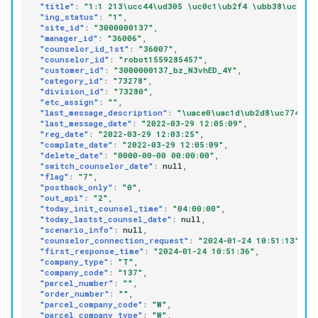
"title"
:
"1:1 213\ucc44\ud305 \uc0c1\ub2f4 \ubb38\uc758 
"ing_status"
:
"1"
,
"site_id"
:
"3000000137"
,
"manager_id"
:
"36006"
,
"counselor_id_1st"
:
"36007"
,
"counselor_id"
:
"robot1559285457"
,
"customer_id"
:
"3000000137_bz_N3vhED_4Y"
,
"category_id"
:
"73278"
,
"division_id"
:
"73280"
,
"etc_assign"
:
""
,
"last_message_description"
:
"\uace0\uac1d\ub2d8\uc774 \u
"last_message_date"
:
"2022-03-29 12:05:09"
,
"reg_date"
:
"2022-03-29 12:03:25"
,
"complate_date"
:
"2022-03-29 12:05:09"
,
"delete_date"
:
"0000-00-00 00:00:00"
,
"switch_counselor_date"
:
null
,
"flag"
:
"7"
,
"postback_only"
:
"0"
,
"out_api"
:
"2"
,
"today_init_counsel_time"
:
"04:00:00"
,
"today_lastst_counsel_date"
:
null
,
"scenario_info"
:
null
,
"counselor_connection_request"
:
"2024-01-24 10:51:13"
,
"first_response_time"
:
"2024-01-24 10:51:36"
,
"company_type"
:
"T"
,
"company_code"
:
"137"
,
"parcel_number"
:
""
,
"order_number"
:
""
,
"parcel_company_code"
:
"W"
,
"parcel_company_type"
:
"W"
,