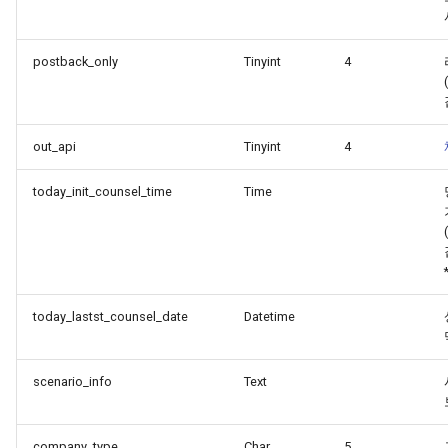
postback_only
Tinyint
4
out_api
Tinyint
4
today_init_counsel_time
Time
today_lastst_counsel_date
Datetime
scenario_info
Text
company_type
Char
5