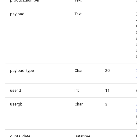
product_number
Text
payload
Text
payload_type
Char
20
userid
Int
11
usergb
Char
3
quota_date
Datetime