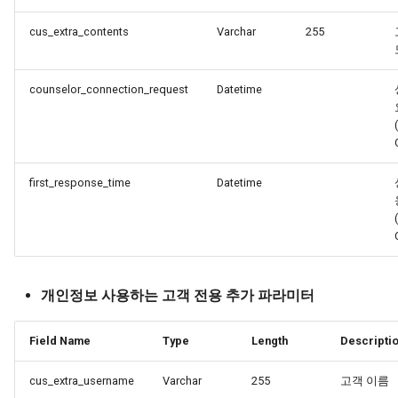
cus_extra_contents
Varchar
255
counselor_connection_request
Datetime
first_response_time
Datetime
개인정보 사용하는 고객 전용 추가 파라미터
Field Name
Type
Length
Descripti
cus_extra_username
Varchar
255
고객 이름