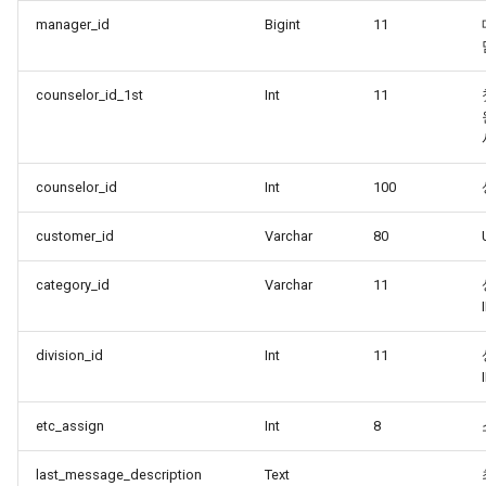
manager_id
Bigint
11
counselor_id_1st
Int
11
counselor_id
Int
100
customer_id
Varchar
80
category_id
Varchar
11
division_id
Int
11
etc_assign
Int
8
last_message_description
Text