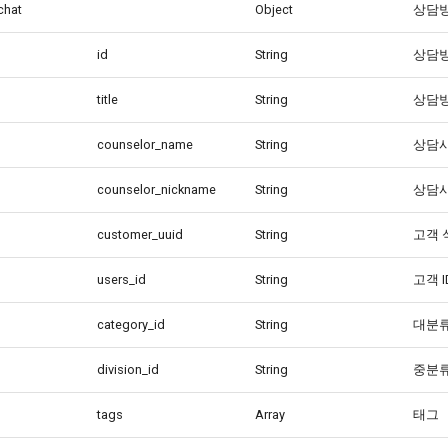
chat
Object
상담방
id
String
상담방
title
String
상담방
counselor_name
String
상담사
counselor_nickname
String
상담사
customer_uuid
String
고객 
users_id
String
고객 I
category_id
String
대분류
division_id
String
중분류
tags
Array
태그