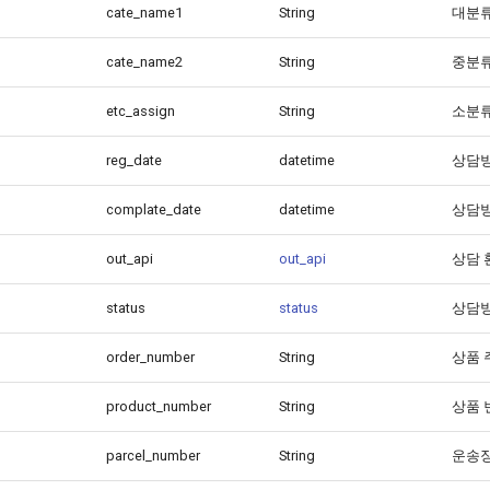
cate_name1
String
대분류
cate_name2
String
중분류
etc_assign
String
소분류
reg_date
datetime
상담방
complate_date
datetime
상담방
out_api
out_api
상담 
status
status
상담방
order_number
String
상품 
product_number
String
상품 
parcel_number
String
운송장