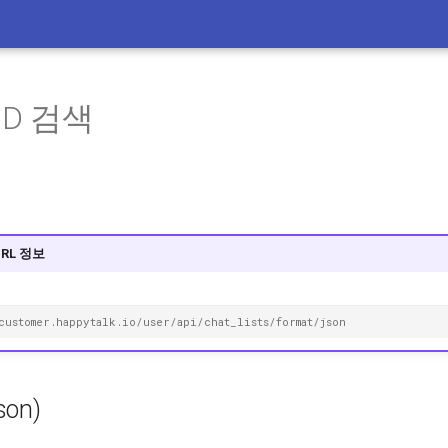
ID 검색
URL 정보
customer.happytalk.io/user/api/chat_lists/format/json
son)