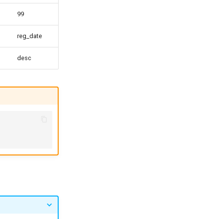
99
reg_date
desc