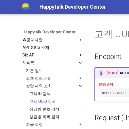
Happytalk Developer Center
고객 UU
Happytalk Developer Center
⚠️공지사항
API DOCS 소개
템플릿 타입 전환 안내
(~26/06/30)
Endpoint
Biz API
챗봇 대화 내역 조회 API 종료 안
해피톡
기본 정보
내(~26/06/30)
상담
기본 정보
[POST]
API 
상담 정보 수신
고객 정보 관리
상담방 생성
운영 API
API 실패 코드
상담 내역 조회
상담 종료
메시지 수신
고객 정보 수정
h
tt
ps
:
//patch-
메시지 발신
상담방 종료 정보 수신
고객 ID 검색
이전 상담사 연결 가능 여부
고객 UUID 검색
상담 가능/불가 상담원 인원수
상담방 번호 검색
Request (J
상담 대기 상담방 개수
상담방 목록 검색
고급 설정