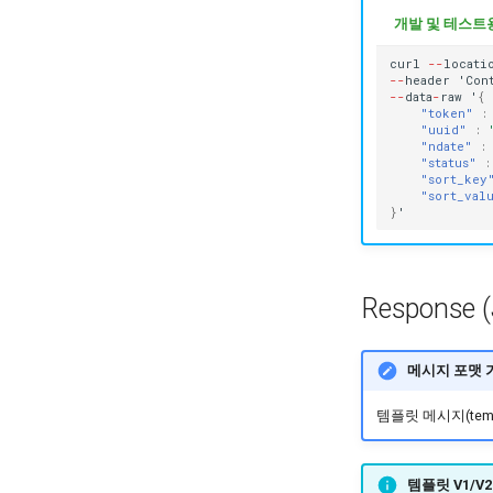
개발 및 테스트용
curl
--
loca
t
i
--
header
'Co
n
--
da
ta
-
raw
'
{
"token"
:
"uuid"
:
"ndate"
:
"status"
:
"sort_key
"sort_val
}
'
Response (
메시지 포맷 
템플릿 메시지(tem
템플릿 V1/V