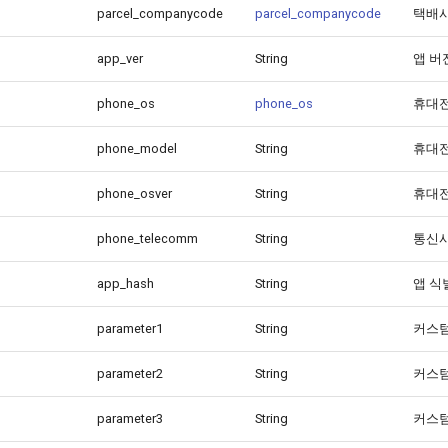
parcel_companycode
parcel_companycode
택배사
app_ver
String
앱 버
phone_os
phone_os
휴대전
phone_model
String
휴대
phone_osver
String
휴대전
phone_telecomm
String
통신사
app_hash
String
앱 식
parameter1
String
커스
parameter2
String
커스
parameter3
String
커스