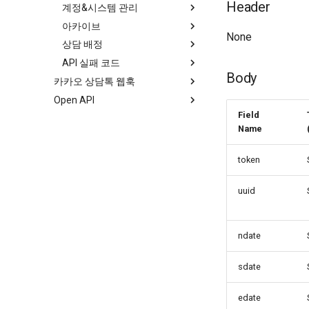
Header
계정&시스템 관리
인증 관리
아카이브
서비스 이용내역 조회
고객 정보 요청 연동
None
상담 배정
로그인 이용내역 조회
상담방
JWT(토큰) 발급
API 실패 코드
채팅
배정 가능 상담원 조회
인증 결과 메시지
Body
카카오 상담톡 웹훅
채팅 전송 파일
상담원 직접 배정
고객 정보 관리, 상담 내역 조
회, 서비스/로그인 이용내역 조
Open API
기본 정보
상담원 자동 배정
회
Field
발신프로필 조회
기본 정보
JWT(토큰) 발급
Name
채널 관리
Happytalk Embedded
인증 결과 메시지
시스템 메시지 조회
채팅 활성화
기본 정보
token
상담 연결
채팅 비활성화
흐름도
uuid
메시지 수신
상담시간 조회
POST 방식 상담 연결
상담하기
서비스 흐름도
메시지 전송
상담시간 저장
GET 방식 상담 연결
수신 도메인 조회
웹훅
통합 문서
상담 종료
챗봇 대화 내역 조회
수신 도메인 저장
Plain 메시지 발송
인증키 사용 방법 샘플
수신 데이터 정보
ndate
사용자 차단 관리
사용자 메시지 수신
Rich 메시지 발송
일반 종료
파일 업로드
사용자 메타 정보 수신
종료 후 봇 이벤트 실행
사용자 차단
sdate
코드 정의
세션 종료 정보 수신
사용자 차단 해제
이미지 업로드
edate
상담톡 버튼 가이드 ↗
기타 파일 업로드