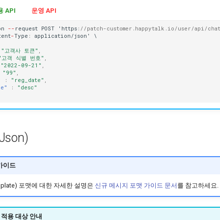
 API
운영 API
o
n
--
reques
t
POST
'h
tt
ps
:
//patch-customer.happytalk.io/user/api/chat
tent
-
Type
:
applica
t
io
n
/jso
n
'
\
"고객사 토큰"
,
"고객 식별 번호"
,
"2022-09-21"
,
"99"
,
"
:
"reg_date"
,
ue"
:
"desc"
Json)
가이드
plate) 포맷에 대한 자세한 설명은
신규 메시지 포맷 가이드 문서
를 참고하세요.
2 적용 대상 안내