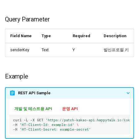
Query Parameter
Field Name
Type
Required
Description
senderKey
Text
Y
발신프로필 키
Example
REST API Sample
개발 및 테스트용 API
운영 API
curl
-L
-X
GET
'https://patch-kakao-api.happytalk.io/kakaoW
-H
'HT-Client-Id: example-id'
\
-H
'HT-Client-Secret: example-secret'