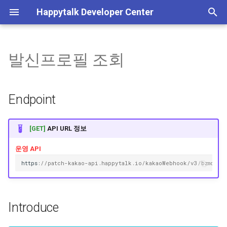
Happytalk Developer Center
검
색
발신프로필 조회
템플릿 타입 전환 안내
기본 정보
기본 정보
Endpoint
채팅 활성화
POST 방식 상담 연결
수신 도메인 조회
Plain 메시지 발송
일반 종료
사용자 차단
이미지 업로드
기본 정보
상담방 생성
메시지 수신
고객 정보 수정
고객 ID 검색
인증 관리
서비스 이용내역 조회
상담방
배정 가능 상담원 조회
고객 정보 관리, 상담 내역 
기본 정보
초
(~26/06/30)
회, 서비스/로그인 이용내
기
조회
상담
고객 정보 관리
Introduce
채팅 비활성화
GET 방식 상담 연결
수신 도메인 저장
Rich 메시지 발송
종료 후 봇 이벤트 실행
사용자 차단 해제
기타 파일 업로드
Happytalk Embedded
상담 종료
상담방 종료 정보 수신
고객 UUID 검색
로그인 이용내역 조회
채팅
상담원 직접 배정
흐름도
Endpoint
챗봇 대화 내역 조회 API 종료
화
안내(~26/06/30)
JWT(토큰) 발급
상담 정보 수신
상담 내역 조회
Request (Query)
상담시간 조회
챗봇 대화 내역 조회
사용자 메시지 수신
비즈니스폼 업로드
메시지 발신
상담방 번호 검색
채팅 전송 파일
상담원 자동 배정
상담하기
[GET]
API URL 정보
인증 결과 메시지
API 실패 코드
고급 설정
상담시간 저장
사용자 메타 정보 수신
Header
이전 상담사 연결 가능 여
상담방 목록 검색
웹훅
운영 API
h
tt
ps
:
//patch-kakao-api.happytalk.io/kakaoWebhook/v3/bzmc/se
계정&시스템 관리
세션 종료 정보 수신
Query Parameter
상담 가능/불가 상담원 인
수
아카이브
Example
Introduce
상담 대기 상담방 개수
상담 배정
Response (Json)