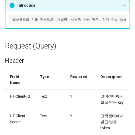
Introduce
API 실패 코드
Parameter
Example
Data Dictionary
Request (Query)
Reference
Header
Field
Type
Required
Description
Name
HT-Client-Id
Text
Y
고객센터에서
발급 받은 key
HT-Client-
Text
Y
고객센터에서
Secret
발급 받은
token