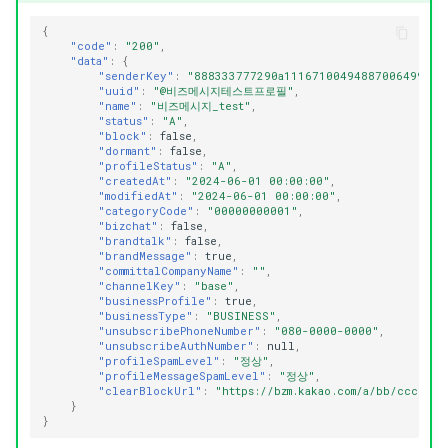
{
"code"
:
"200"
,
"data"
:
{
"senderKey"
:
"888333777290a111671004948870064990ee
"uuid"
:
"@비즈메시지테스트프로필"
,
"name"
:
"비즈메시지_test"
,
"status"
:
"A"
,
"block"
:
false
,
"dormant"
:
false
,
"profileStatus"
:
"A"
,
"createdAt"
:
"2024-06-01 00:00:00"
,
"modifiedAt"
:
"2024-06-01 00:00:00"
,
"categoryCode"
:
"00000000001"
,
"bizchat"
:
false
,
"brandtalk"
:
false
,
"brandMessage"
:
true
,
"committalCompanyName"
:
""
,
"channelKey"
:
"base"
,
"businessProfile"
:
true
,
"businessType"
:
"BUSINESS"
,
"unsubscribePhoneNumber"
:
"080-0000-0000"
,
"unsubscribeAuthNumber"
:
null
,
"profileSpamLevel"
:
"정상"
,
"profileMessageSpamLevel"
:
"정상"
,
"clearBlockUrl"
:
"https://bzm.kakao.com/a/bb/ccc"
}
}