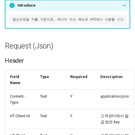
Introduce
API 실패 코드
Response (Json)
Parameter
Example
Request (Json)
Data Dictionary
Header
Reference
Field
Type
Required
Description
Name
Content-
Text
Y
application/json
Type
HT-Client-Id
Text
Y
고객센터에서 발
급 받은 key