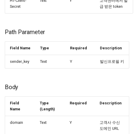
HT-Client-
Text
Y
고객센터에서 발
Secret
급 받은 token
Path Parameter
Field Name
Type
Required
Description
sender_key
Text
Y
발신프로필 키
Body
Field
Type
Required
Description
Name
(Length)
domain
Text
Y
고객사 수신
도메인 URL