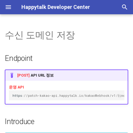
Happytalk Developer Center
검
색
수신 도메인 저장
템플릿 타입 전환 안내
기본 정보
기본 정보
채팅 활성화
POST 방식 상담 연결
Endpoint
Plain 메시지 발송
일반 종료
사용자 차단
이미지 업로드
기본 정보
상담방 생성
메시지 수신
고객 정보 수정
고객 ID 검색
인증 관리
서비스 이용내역 조회
상담방
배정 가능 상담원 조회
고객 정보 관리, 상담 내역 
기본 정보
초
(~26/06/30)
회, 서비스/로그인 이용내
기
조회
상담
고객 정보 관리
채팅 비활성화
GET 방식 상담 연결
Introduce
Rich 메시지 발송
종료 후 봇 이벤트 실행
사용자 차단 해제
기타 파일 업로드
Happytalk Embedded
상담 종료
상담방 종료 정보 수신
고객 UUID 검색
로그인 이용내역 조회
채팅
상담원 직접 배정
흐름도
Endpoint
챗봇 대화 내역 조회 API 종료
화
안내(~26/06/30)
JWT(토큰) 발급
상담 정보 수신
상담 내역 조회
상담시간 조회
챗봇 대화 내역 조회
Request (Json)
비즈니스폼 업로드
메시지 발신
상담방 번호 검색
채팅 전송 파일
상담원 자동 배정
상담하기
[POST]
API URL 정보
인증 결과 메시지
API 실패 코드
고급 설정
상담시간 저장
Header
이전 상담사 연결 가능 여
상담방 목록 검색
웹훅
운영 API
h
tt
ps
:
//patch-kakao-api.happytalk.io/kakaoWebhook/v1/bzmc/co
계정&시스템 관리
Path Parameter
상담 가능/불가 상담원 인
수
아카이브
Body
Introduce
상담 대기 상담방 개수
상담 배정
Example