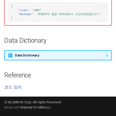
{
"code"
:
"405"
,
"message"
:
"유효하지 않은 허브파트너 수신도메인입니다."
}
Data Dictionary
Data Dictionary
Reference
코드 정의
ⓒ BLUMN AI Corp. All rights Reserved.
Made with
Material for MkDocs